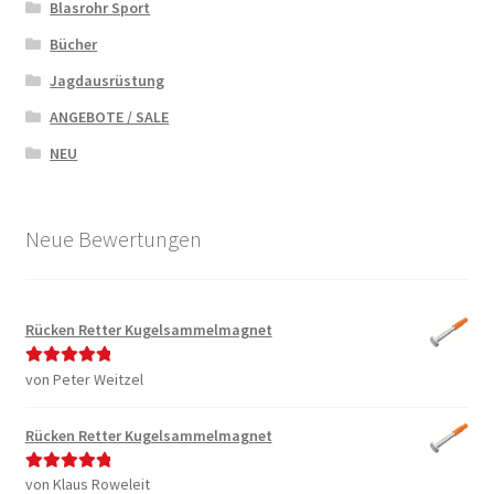
Blasrohr Sport
Bücher
Jagdausrüstung
ANGEBOTE / SALE
NEU
Neue Bewertungen
Rücken Retter Kugelsammelmagnet
von Peter Weitzel
Bewertet mit
5
von 5
Rücken Retter Kugelsammelmagnet
von Klaus Roweleit
Bewertet mit