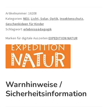
ab
2
Artikelnummer:
16208
Jahre
Kategorien:
NEU
,
Licht, Solar, Optik
,
Insektenschutz
,
Menge
Geschenkideen für Kinder
Schlagwort:
erlebnispädagogik
Marken für digitale Auszeiten
EXPEDITION NATUR
Warnhinweise /
Sicherheitsinformation