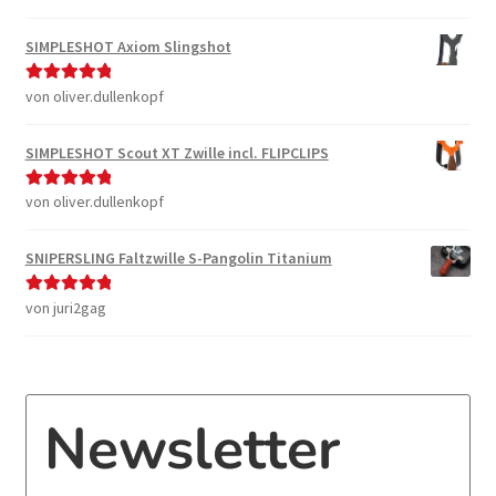
5
von 5
SIMPLESHOT Axiom Slingshot
von oliver.dullenkopf
Bewertet mit
5
von 5
SIMPLESHOT Scout XT Zwille incl. FLIPCLIPS
von oliver.dullenkopf
Bewertet mit
5
von 5
SNIPERSLING Faltzwille S-Pangolin Titanium
von juri2gag
Bewertet mit
5
von 5
Newsletter