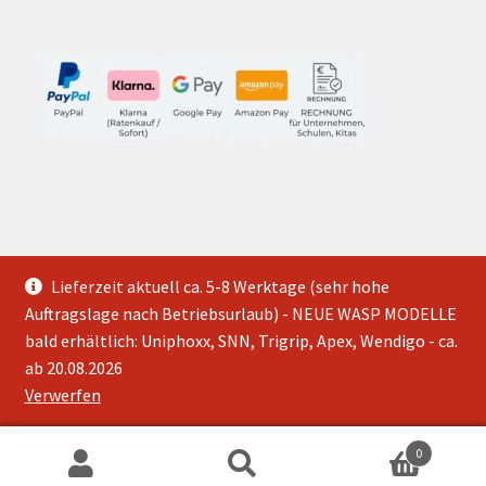
© Slingshot Shop
Lieferzeit aktuell ca. 5-8 Werktage (sehr hohe
2026
Auftragslage nach Betriebsurlaub) - NEUE WASP MODELLE
bald erhältlich: Uniphoxx, SNN, Trigrip, Apex, Wendigo - ca.
ab 20.08.2026
VERTRAG WIDERRUFEN
Verwerfen
0
Suchen
Suchen