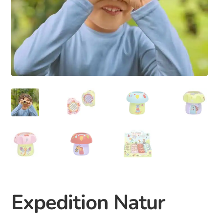
Unterm
Info
auskla
Expedition Natur