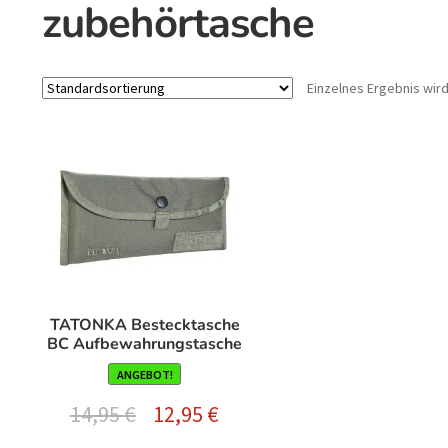
zubehörtasche
Einzelnes Ergebnis wir
TATONKA Bestecktasche
BC Aufbewahrungstasche
ANGEBOT!
Ursprünglicher
Aktueller
14,95
€
12,95
€