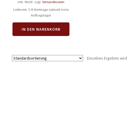
Preis
Preis
inkl. MwSt.
zzgl.
Versandkosten
war:
ist:
Lieferzeit:
5-8 Werktage (aktuell hohe
Auftragslage)
14,95 €
12,95 €.
IN DEN WARENKORB
Einzelnes Ergebnis wir