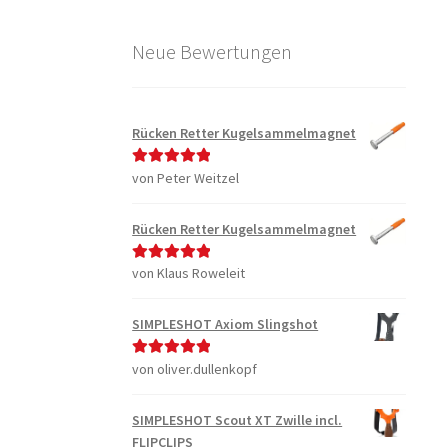
Neue Bewertungen
Rücken Retter Kugelsammelmagnet
von Peter Weitzel
Bewertet mit
5
von 5
Rücken Retter Kugelsammelmagnet
von Klaus Roweleit
Bewertet mit
5
von 5
SIMPLESHOT Axiom Slingshot
von oliver.dullenkopf
Bewertet mit
5
von 5
SIMPLESHOT Scout XT Zwille incl.
FLIPCLIPS