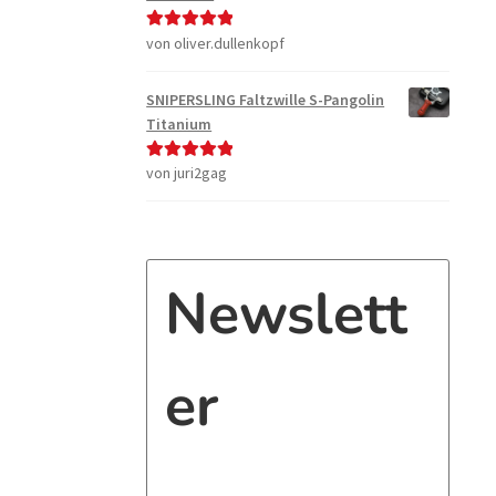
von oliver.dullenkopf
Bewertet mit
5
von 5
SNIPERSLING Faltzwille S-Pangolin
Titanium
von juri2gag
Bewertet mit
5
von 5
Newslett
er