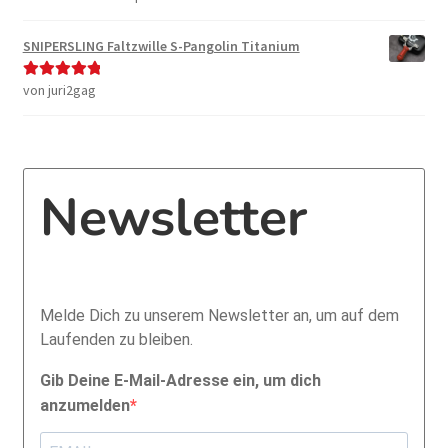
5
von 5
SNIPERSLING Faltzwille S-Pangolin Titanium
von juri2gag
Bewertet mit
5
von 5
Newsletter
Melde Dich zu unserem Newsletter an, um auf dem
Laufenden zu bleiben.
Gib Deine E-Mail-Adresse ein, um dich
anzumelden