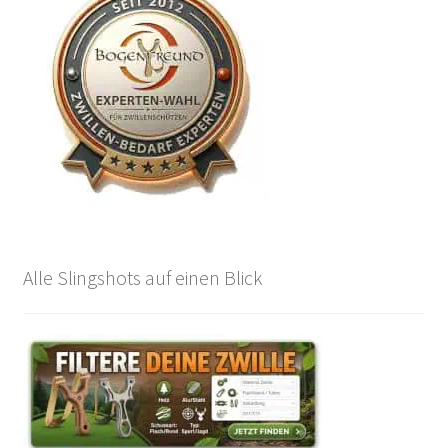
Unterm
Info
auskla
Alle Slingshots auf einen Blick