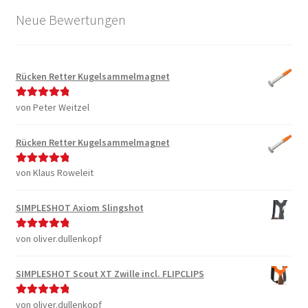
Neue Bewertungen
Rücken Retter Kugelsammelmagnet
von Peter Weitzel
Bewertet mit
5
von 5
Rücken Retter Kugelsammelmagnet
von Klaus Roweleit
Bewertet mit
5
von 5
SIMPLESHOT Axiom Slingshot
von oliver.dullenkopf
Bewertet mit
5
von 5
SIMPLESHOT Scout XT Zwille incl. FLIPCLIPS
von oliver.dullenkopf
Bewertet mit