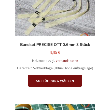
auf
der
Produktseite
gewählt
werden
Bandset PRECISE OTT 0.6mm 3 Stück
9,95
€
inkl. MwSt.
zzgl.
Versandkosten
Lieferzeit:
5-8 Werktage (aktuell hohe Auftragslage)
Dieses
AUSFÜHRUNG WÄHLEN
Produkt
weist
mehrere
Varianten
auf.