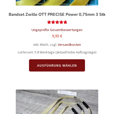
Bandset Zwille OTT PRECISE Power 0,75mm 3 Stk
Bewertet mit
Ungeprüfte Gesamtbewertungen
5.00
von 5
9,95
€
inkl. MwSt.
zzgl.
Versandkosten
Lieferzeit:
5-8 Werktage (aktuell hohe Auftragslage)
Dieses
AUSFÜHRUNG WÄHLEN
Produkt
weist
mehrere
Varianten
auf.
Die
Optionen
können