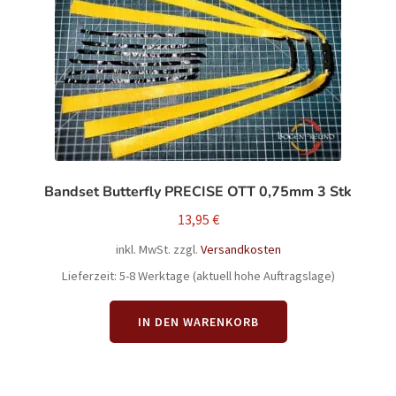
Unterm
Info
auskla
Bandset Butterfly PRECISE OTT 0,75mm 3 Stk
13,95
€
inkl. MwSt.
zzgl.
Versandkosten
Lieferzeit:
5-8 Werktage (aktuell hohe Auftragslage)
IN DEN WARENKORB