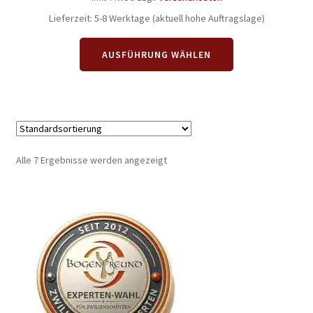
Lieferzeit:
5-8 Werktage (aktuell hohe Auftragslage)
Dieses
AUSFÜHRUNG WÄHLEN
Produkt
weist
mehrere
Varianten
auf.
Die
Alle 7 Ergebnisse werden angezeigt
Optionen
können
auf
der
Produktseite
gewählt
werden