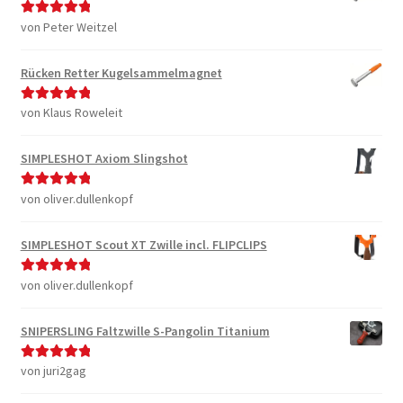
von Peter Weitzel
Bewertet mit
5
von 5
Rücken Retter Kugelsammelmagnet
von Klaus Roweleit
Bewertet mit
5
von 5
SIMPLESHOT Axiom Slingshot
von oliver.dullenkopf
Bewertet mit
5
von 5
SIMPLESHOT Scout XT Zwille incl. FLIPCLIPS
von oliver.dullenkopf
Bewertet mit
5
von 5
SNIPERSLING Faltzwille S-Pangolin Titanium
von juri2gag
Bewertet mit
5
von 5