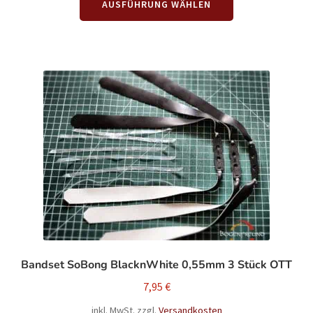
AUSFÜHRUNG WÄHLEN
Produkt
weist
mehrere
Varianten
auf.
Die
Optionen
können
auf
der
Produktseite
gewählt
werden
Bandset SoBong BlacknWhite 0,55mm 3 Stück OTT
7,95
€
inkl. MwSt.
zzgl.
Versandkosten