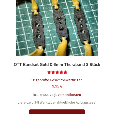
Die
Optionen
können
auf
der
Produktseite
gewählt
werden
OTT Bandset Gold 0,6mm Theraband 3 Stück
Bewertet mit
Ungeprüfte Gesamtbewertungen
5.00
von 5
9,95
€
inkl. MwSt.
zzgl.
Versandkosten
Lieferzeit:
5-8 Werktage (aktuell hohe Auftragslage)
Dieses