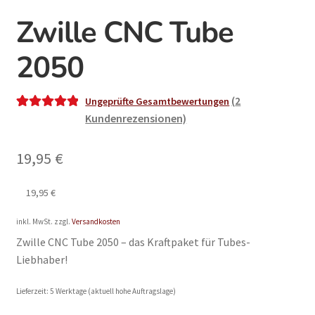
Zwille CNC Tube
2050
(
2
Ungeprüfte Gesamtbewertungen
Kundenrezensionen)
Bewertet mit
2
5.00
von 5,
basierend auf
19,95
€
Kundenbewe
rtungen
19,95
€
inkl. MwSt.
zzgl.
Versandkosten
Zwille CNC Tube 2050 – das Kraftpaket für Tubes-
Liebhaber!
Lieferzeit:
5 Werktage (aktuell hohe Auftragslage)