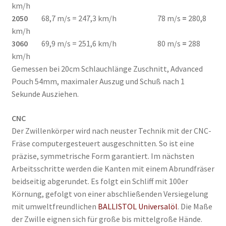
km/h
2050
68,7 m/s
= 247,3 km/h 78 m/s
=
280,8
km/h
3060
69,9 m/s
= 251,6 km/h 80 m/s
=
288
km/h
Gemessen bei 20cm Schlauchlänge Zuschnitt, Advanced
Pouch 54mm, maximaler Auszug und Schuß nach 1
Sekunde Ausziehen.
CNC
Der Zwillenkörper wird nach neuster Technik mit der CNC-
Fräse computergesteuert ausgeschnitten. So ist eine
präzise, symmetrische Form garantiert. Im nächsten
Arbeitsschritte werden die Kanten mit einem Abrundfräser
beidseitig abgerundet. Es folgt ein Schliff mit 100er
Körnung, gefolgt von einer abschließenden Versiegelung
mit umweltfreundlichen
BALLISTOL Universalöl
. Die Maße
der Zwille eignen sich für große bis mittelgroße Hände.