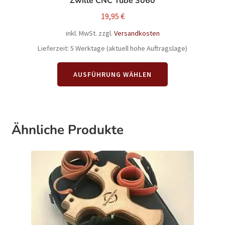
Zwille CNC Tube 3060
19,95
€
inkl. MwSt.
zzgl.
Versandkosten
Lieferzeit:
5 Werktage (aktuell hohe Auftragslage)
Dieses
AUSFÜHRUNG WÄHLEN
Produkt
weist
mehrere
Varianten
auf.
Ähnliche Produkte
Die
Optionen
können
auf
der
Produktseite
gewählt