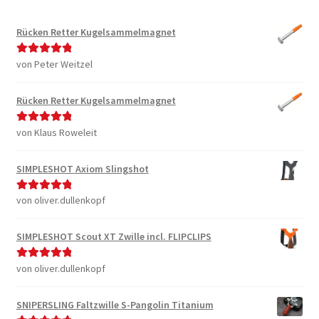
Rücken Retter Kugelsammelmagnet
von Peter Weitzel
Bewertet mit
5
von 5
Rücken Retter Kugelsammelmagnet
von Klaus Roweleit
Bewertet mit
5
von 5
SIMPLESHOT Axiom Slingshot
von oliver.dullenkopf
Bewertet mit
5
von 5
SIMPLESHOT Scout XT Zwille incl. FLIPCLIPS
von oliver.dullenkopf
Bewertet mit
5
von 5
SNIPERSLING Faltzwille S-Pangolin Titanium