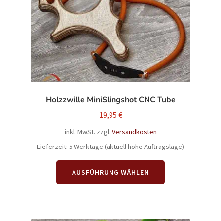
können
auf
der
Produktseite
gewählt
werden
Holzzwille MiniSlingshot CNC Tube
19,95
€
inkl. MwSt.
zzgl.
Versandkosten
Lieferzeit:
5 Werktage (aktuell hohe Auftragslage)
Dieses
AUSFÜHRUNG WÄHLEN
Produkt
weist
mehrere
Varianten