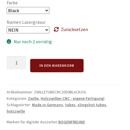
Farbe
Namen Lasergravur
Zurücksetzen
Nur noch 2 vorrätig
Zwille
IN DEN WARENKORB
CNC
Tube
2050
Menge
Artikelnummer:
ZWILLETUBECNC2050BLACKOG
Kategorien:
Zwille
,
Holzzwillen CNC - eigene Fertigung!
Schlagwörter:
Made in Germany
,
tubes
,
slingshot tubes
,
holzzwille
Marken für digitale Auszeiten
BOGENFREUND