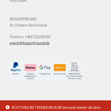
BOGENFREUND
Dr. Oliviero De Simone
Telefon: +491722330705
event@bogenfreund.de
ACHTUNG BETRIEBSURLAUB Versand wieder ab dem
© Slingshot Shop