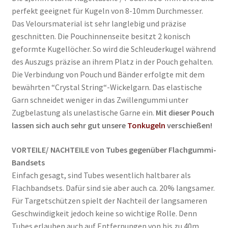
perfekt geeignet für Kugeln von 8-10mm Durchmesser.
Das Veloursmaterial ist sehr langlebig und präzise
geschnitten. Die Pouchinnenseite besitzt 2 konisch
geformte Kugellöcher. So wird die Schleuderkugel während
des Auszugs präzise an ihrem Platz in der Pouch gehalten.
Die Verbindung von Pouch und Bänder erfolgte mit dem
bewährten “Crystal String“-Wickelgarn. Das elastische
Garn schneidet weniger in das Zwillengummi unter
Zugbelastung als unelastische Garne ein.
Mit dieser Pouch
lassen sich auch sehr gut unsere
Tonkugeln
verschießen!
VORTEILE/ NACHTEILE von Tubes gegenüber Flachgummi-
Bandsets
Einfach gesagt, sind Tubes wesentlich haltbarer als
Flachbandsets. Dafür sind sie aber auch ca. 20% langsamer.
Für Targetschützen spielt der Nachteil der langsameren
Geschwindigkeit jedoch keine so wichtige Rolle. Denn
Tubes erlauben auch auf Entfernungen von bis zu 40m