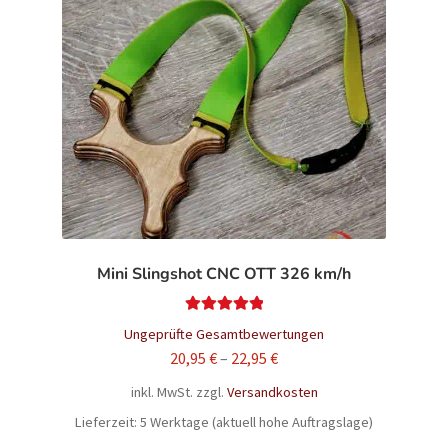
auf.
Die
Optionen
können
auf
der
Produktseite
gewählt
werden
Mini Slingshot CNC OTT 326 km/h
Bewertet mit
Ungeprüfte Gesamtbewertungen
5.00
von 5
20,95
€
–
22,95
€
inkl. MwSt.
zzgl.
Versandkosten
Lieferzeit:
5 Werktage (aktuell hohe Auftragslage)