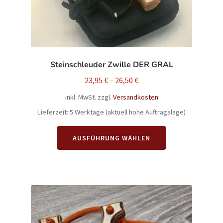
werden
Steinschleuder Zwille DER GRAL
23,95
€
–
26,50
€
inkl. MwSt.
zzgl.
Versandkosten
Lieferzeit:
5 Werktage (aktuell hohe Auftragslage)
Dieses
AUSFÜHRUNG WÄHLEN
Produkt
weist
mehrere
Varianten
auf.
Die
Optionen