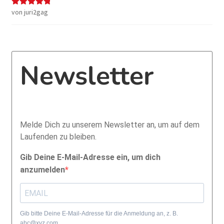
von juri2gag
Bewertet mit
5
von 5
Newsletter
Melde Dich zu unserem Newsletter an, um auf dem
Laufenden zu bleiben.
Gib Deine E-Mail-Adresse ein, um dich
anzumelden
Gib bitte Deine E-Mail-Adresse für die Anmeldung an, z. B.
abc@xyz.com.