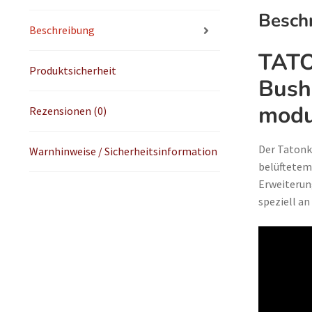
Besch
Beschreibung
TATO
Produktsicherheit
Bushc
modu
Rezensionen (0)
Der Tatonk
Warnhinweise / Sicherheitsinformation
belüftetem
Erweiterung
speziell an