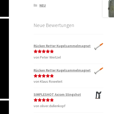
NEU
Neue Bewertungen
Rücken Retter Kugelsammelmagnet
von Peter Weitzel
Bewertet mit
5
von 5
Rücken Retter Kugelsammelmagnet
von Klaus Roweleit
Bewertet mit
5
von 5
SIMPLESHOT Axiom Slingshot
von oliver.dullenkopf
Bewertet mit
5
von 5