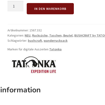
TATONKA
IN DEN WARENKORB
Hike
Pack
25
Women
Artikelnummer:
1567.332
BC
Kategorien:
NEU
,
Rucksäcke, Taschen, Beutel
,
BUSHCRAFT by TAT
Bushcraftrucksack
Schlagwörter:
bushcraft
,
wanderrucksack
für
Marken für digitale Auszeiten
Tatonka
Kurztouren
Menge
sinformation