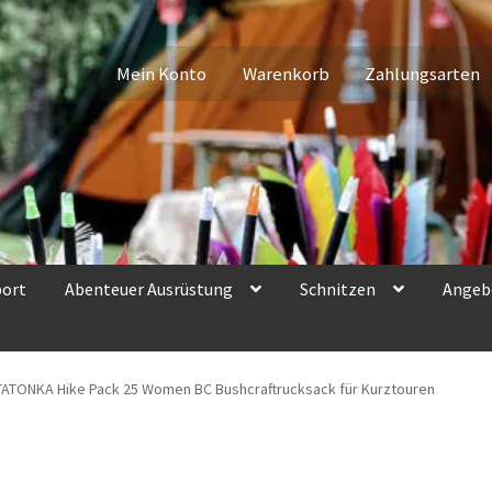
Mein Konto
Warenkorb
Zahlungsarten
port
Abenteuer Ausrüstung
Schnitzen
Angeb
TATONKA Hike Pack 25 Women BC Bushcraftrucksack für Kurztouren