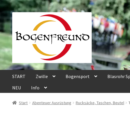
Zur
Zum
Navigation
Inhalt
springen
springen
START
Zwille
Bogensport
Blasrohr S
NEU
Info
Start
Abenteuer Ausrüstung
Rucksäcke, Taschen, Beutel