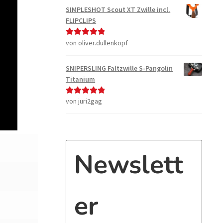
SIMPLESHOT Scout XT Zwille incl.
FLIPCLIPS
von oliver.dullenkopf
Bewertet mit
5
von 5
SNIPERSLING Faltzwille S-Pangolin
Titanium
von juri2gag
Bewertet mit
5
von 5
Newslett
er