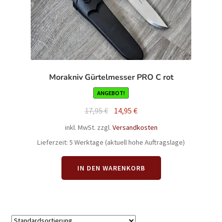
Morakniv Gürtelmesser PRO C rot
ANGEBOT!
Ursprünglicher
Aktueller
17,95
€
14,95
€
Preis
Preis
inkl. MwSt.
zzgl.
Versandkosten
war:
ist:
Lieferzeit:
5 Werktage (aktuell hohe Auftragslage)
17,95 €
14,95 €.
IN DEN WARENKORB