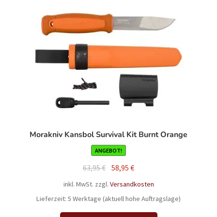
Morakniv Kansbol Survival Kit Burnt Orange
ANGEBOT!
Ursprünglicher
Aktueller
63,95
€
58,95
€
Preis
Preis
inkl. MwSt.
zzgl.
Versandkosten
war:
ist:
Lieferzeit:
5 Werktage (aktuell hohe Auftragslage)
63,95 €
58,95 €.