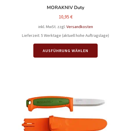
MORAKNIV Duty
10,95
€
inkl. MwSt.
zzgl.
Versandkosten
Lieferzeit:
5 Werktage (aktuell hohe Auftragslage)
Dieses
AUSFÜHRUNG WÄHLEN
Produkt
weist
mehrere
Varianten
auf.
Die
Optionen
können
auf
der
Produktseite