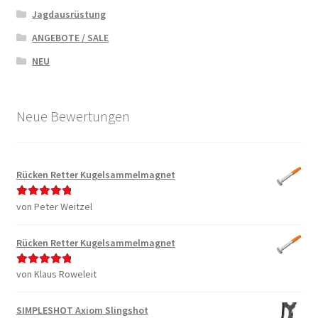
Jagdausrüstung
ANGEBOTE / SALE
NEU
Neue Bewertungen
Rücken Retter Kugelsammelmagnet
von Peter Weitzel
Bewertet mit
5
von 5
Rücken Retter Kugelsammelmagnet
von Klaus Roweleit
Bewertet mit
5
von 5
SIMPLESHOT Axiom Slingshot