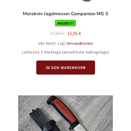
Morakniv Jagdmesser Companion MG S
ANGEBOT!
Ursprünglicher
Aktueller
17,95
€
15,95
€
Preis
Preis
inkl. MwSt.
zzgl.
Versandkosten
war:
ist:
Lieferzeit:
5 Werktage (aktuell hohe Auftragslage)
17,95 €
15,95 €.
IN DEN WARENKORB