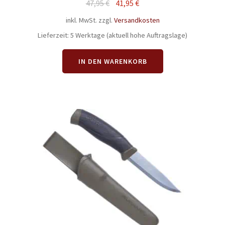
Ursprünglicher
Aktueller
47,95
€
41,95
€
Preis
Preis
inkl. MwSt.
zzgl.
Versandkosten
war:
ist:
Lieferzeit:
5 Werktage (aktuell hohe Auftragslage)
47,95 €
41,95 €.
IN DEN WARENKORB