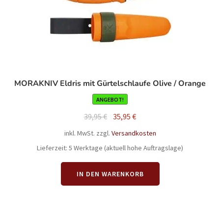
MORAKNIV Eldris mit Gürtelschlaufe Olive / Orange
ANGEBOT!
Ursprünglicher
Aktueller
39,95
€
35,95
€
Preis
Preis
inkl. MwSt.
zzgl.
Versandkosten
war:
ist:
Lieferzeit:
5 Werktage (aktuell hohe Auftragslage)
39,95 €
35,95 €.
IN DEN WARENKORB