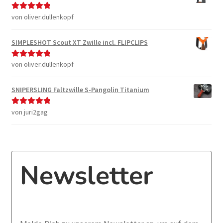
von oliver.dullenkopf
Bewertet mit
5
von 5
SIMPLESHOT Scout XT Zwille incl. FLIPCLIPS
von oliver.dullenkopf
Bewertet mit
5
von 5
SNIPERSLING Faltzwille S-Pangolin Titanium
von juri2gag
Bewertet mit
5
von 5
Newsletter