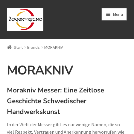
Zur
Zum
Menü
Navigation
Inhalt
springen
springen
START
Start
Brands
MORAKNIV
Unterm
Zwille
auskla
Unterm
Bogensport
MORAKNIV
auskla
Blasrohr Sport
Morakniv Messer: Eine Zeitlose
Unterm
Abenteuer Ausrüstung
auskla
Geschichte Schwedischer
Unterm
Schnitzen
Handwerkskunst
auskla
Angebot/Sale
In der Welt der Messer gibt es nur wenige Namen, die so
NEU
viel Respekt, Vertrauen und Anerkennung hervorrufen wie